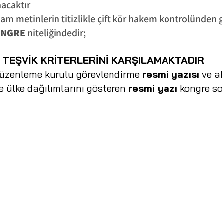
nacaktır
tam metinlerin titizlikle çift kör hakem kontrolünden 
ONGRE
niteliğindedir;
 TEŞVİK KRİTERLERİNİ KARŞILAMAKTADIR
 düzenleme kurulu görevlendirme
resmi yazısı
ve ak
ve ülke dağılımlarını gösteren
resmi yazı
kongre so
E-posta:
umtebiksad@gmail.com