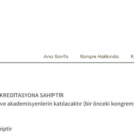
limsel Araştırmalar Kongresi
mhuriyeti
Ana Sayfa
Kongre Hakkında
K
KREDİTASYONA SAHİPTİR
 ve akademisyenlerin katılacaktır (bir önceki kongrem
iptir