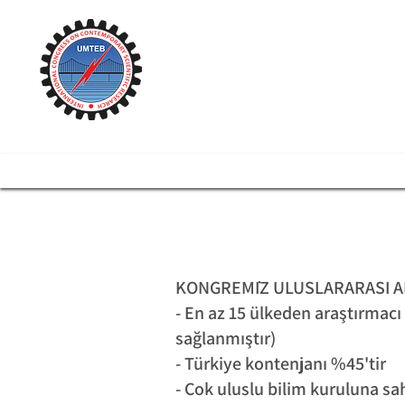
UMTEB
17. Uluslararası Bi
4-6 Mayıs 2025, Prag-Çek Cu
yüz yüze(kesin) ve online
KONGREMİZ ULUSLARARASI A
- En az 15 ülkeden araştırmacı
sağlanmıştır)
- Türkiye kontenjanı %45'tir
- Çok uluslu bilim kuruluna sah