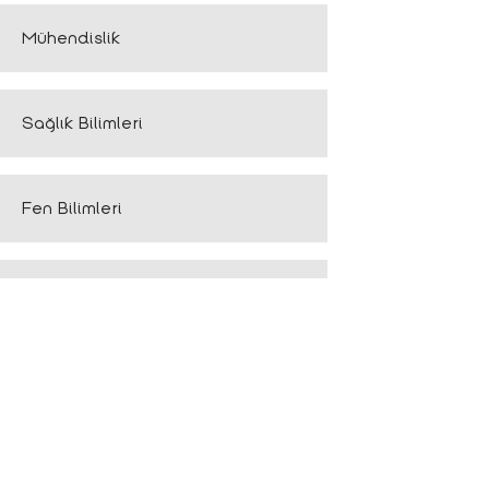
Mühendislik
Sağlık Bilimleri
Fen Bilimleri
Hukuk
Sosyal ve Beşeri Bilimler
Öğrenme