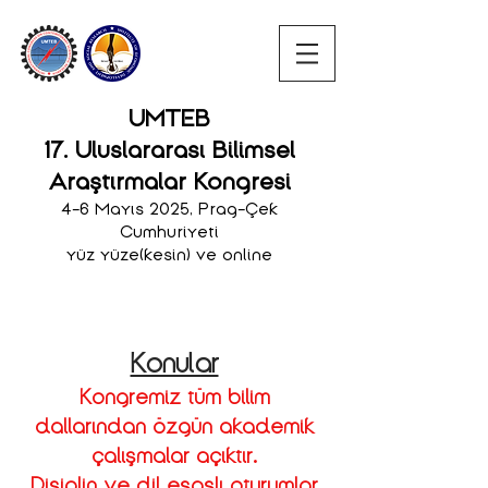
UMTEB
17. Uluslararası Bilimsel
Araştırmalar Kongresi
4-6 Mayıs 2025, Prag-Çek
Cumhuriyeti
yüz yüze(kesin) ve online
Konular
Kongremiz tüm bilim
dallarından özgün akademik
çalışmalar açıktır.
Disiplin ve dil esaslı oturumlar